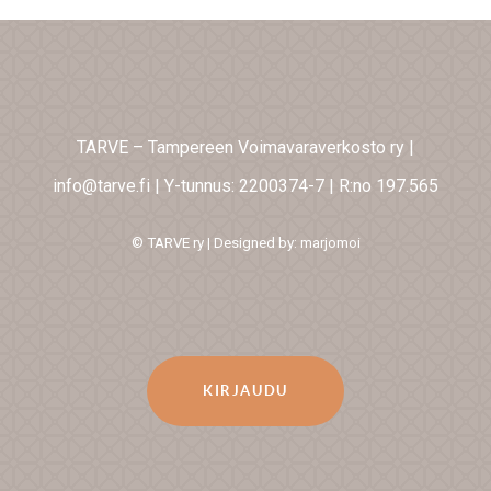
TARVE – Tampereen Voimavaraverkosto ry
|
info@tarve.fi
|
Y-tunnus: 2200374-7
|
R:no 197.565
© TARVE ry | Designed by: marjomoi
KIRJAUDU