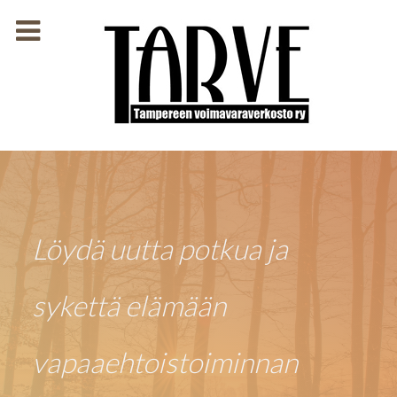
Löydä uutta potkua ja
sykettä elämään
vapaaehtoistoiminnan