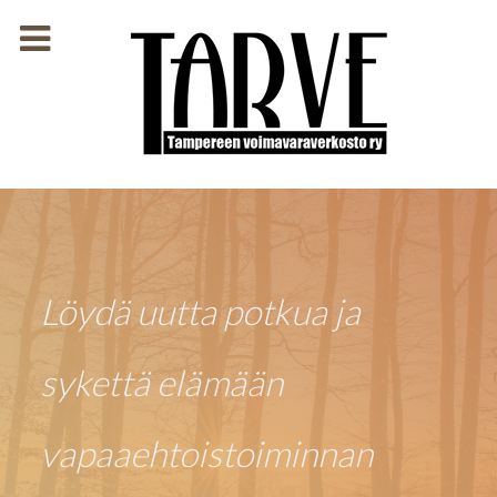
Löydä uutta potkua ja
sykettä elämään
vapaaehtoistoiminnan